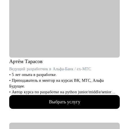
Артём
Тарасов
Ведущий разработчик в Альфа-Банк / ex-МТС
• 5 лет опыта в разработке.
• Преподаватель и ментор на курсах ВК, МТС, Альфа
Будущее.
• Автор курса по разработке на python junior/middle/senior
уровня.
Выбрать услугу
• Провёл около 70 консультаций, помог многим получить тот
самый оффер мечты.
• Провёл с нуля до оффера более 10ти человек на суммы от
200 000₽
• Провел и прошёл около 150+ собеседований, знаю все