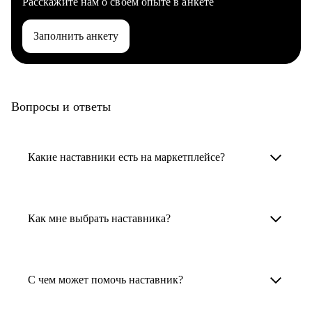
Расскажите нам о своем опыте в анкете
Заполнить анкету
Вопросы и ответы
Какие наставники есть на маркетплейсе?
Карьерные наставники — это HR-
специалисты, карьерные консультанты,
Как мне выбрать наставника?
психологи, резюмерайтеры и менторы.
Умный поиск поможет в три клика выбрать
Менторы работают в ИТ, дизайне, других
наставника для достижения вашей цели.
С чем может помочь наставник?
узкоспециализированных сферах. Они
помогут прокачать навыки, построить