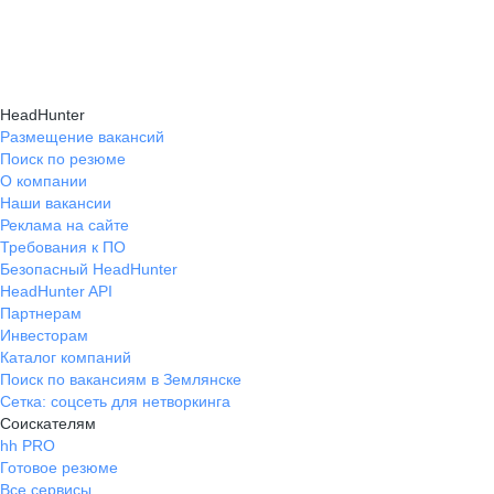
подходящие направления роста и повысить
текущем месте работы и о том, кому он будет
Создать план карьерного роста помогут
эффективность карьерного движения.
полезен, с какими запросами работает.
карьерные эксперты на hh.ru: они определят
Вы точно найдёте того, кто вам нужен!
ваши сильные стороны, поставят цели
HeadHunter
и предложат конкретные шаги для успешного
Размещение вакансий
Поиск по резюме
карьерного продвижения.
О компании
Наши вакансии
Реклама на сайте
Требования к ПО
Безопасный HeadHunter
HeadHunter API
Партнерам
Инвесторам
Каталог компаний
Поиск по вакансиям в Землянске
Сетка: соцсеть для нетворкинга
Соискателям
hh PRO
Готовое резюме
Все сервисы