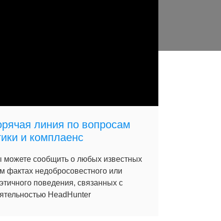
орячая линия по вопросам
тики и комплаенс
 можете сообщить о любых известных
м фактах недобросовестного или
этичного поведения, связанных с
ятельностью HeadHunter