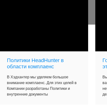
Политики HeadHunter в
Г
области комплаенс
э
В Хэдхантер мы уделяем большое
Вы
внимание комплаенс. Для этих целей в
ва
Компании разработаны Политики и
не
внутренние документы
де