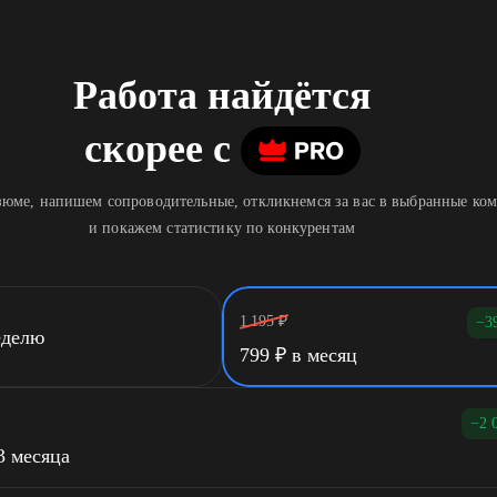
Работа найдётся
скорее
c
юме, напишем сопроводительные, откликнемся за вас в выбранные ко
и покажем статистику по конкурентам
1 195
₽
−3
еделю
799
₽
в месяц
−2 
3 месяца