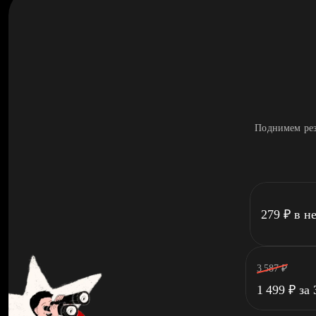
Поднимем рез
279
₽
в н
3 587
₽
1 499
₽
за 