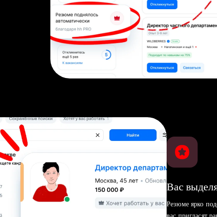
Вас выделя
Резюме ярко под
вас пригласят р