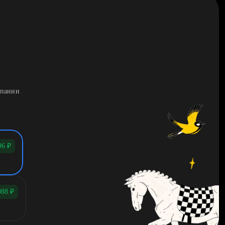
мпании
96
₽
088
₽