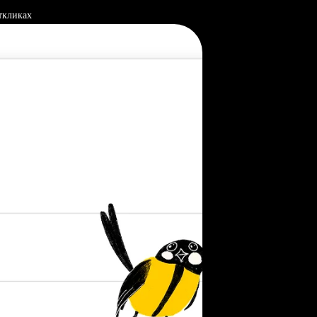
ткликах